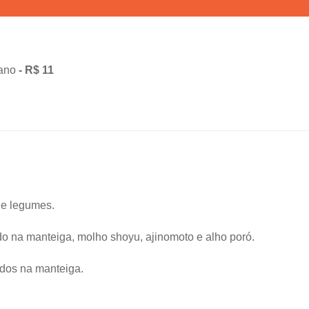
gano
- R$ 11
 e legumes.
do na manteiga, molho shoyu, ajinomoto e alho poró.
ados na manteiga.