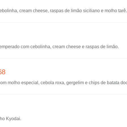
bolinha, cream cheese, raspas de limão siciliano e molho tarê.
temperado com cebolinha, cream cheese e raspas de limão.
68
m molho especial, cebola roxa, gergelim e chips de batata do
lho Kyodai.